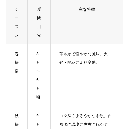
シ
期
主な特徴
ー
間
ズ
目
ン
安
春
3
華やかで軽やかな風味。天
採
月
候・開花により変動。
蜜
〜
6
月
頃
秋
9
コク深くまろやかな余韻。台
採
月
風後の環境に左右されやす