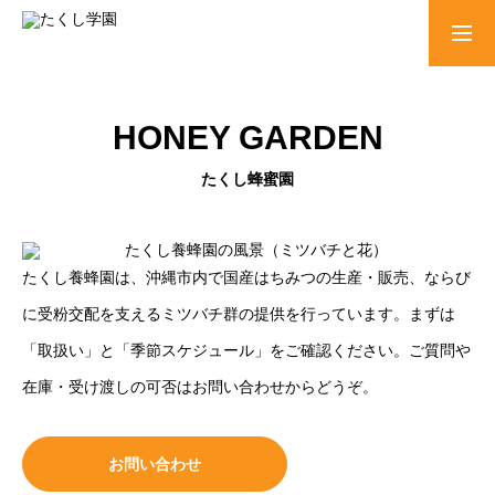
お問い合わせ
HONEY GARDEN
学園紹介
たくし蜂蜜園
バスケットボールクラブ
たくし養蜂園は、沖縄市内で国産はちみつの生産・販売、ならび
に受粉交配を支えるミツバチ群の提供を行っています。まずは
たくし珈琲農園
「取扱い」と「季節スケジュール」をご確認ください。ご質問や
在庫・受け渡しの可否はお問い合わせからどうぞ。
たくし養蜂園
お問い合わせ