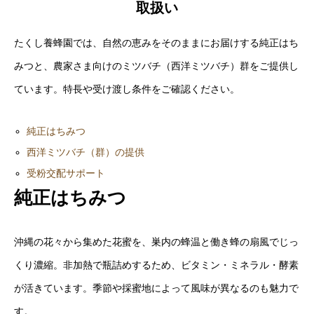
取扱い
キッチンカー
たくし養蜂園では、自然の恵みをそのままにお届けする純正はち
みつと、農家さま向けのミツバチ（西洋ミツバチ）群をご提供し
オンライン学習講座
ています。特長や受け渡し条件をご確認ください。
純正はちみつ
お問い合わせ
西洋ミツバチ（群）の提供
受粉交配サポート
純正はちみつ
沖縄の花々から集めた花蜜を、巣内の蜂温と働き蜂の扇風でじっ
くり濃縮。非加熱で瓶詰めするため、ビタミン・ミネラル・酵素
が活きています。季節や採蜜地によって風味が異なるのも魅力で
す。