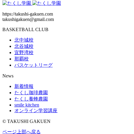
https://takushi-gakuen.com
takushigakuen@gmail.com
BASKETBALL CLUB
北中城校
北谷城校
宜野湾校
那覇校
バスケットリーグ
News
新着情報
たくし珈琲農園
たくし養蜂農園
smile kitchen
オンライン学習講座
© TAKUSHI GAKUEN
ページ上部へ戻る