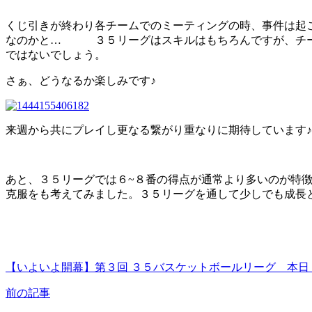
くじ引きが終わり各チームでのミーティングの時、事件は起
なのかと… ３５リーグはスキルはもちろんですが、チー
ではないでしょう。
さぁ、どうなるか楽しみです♪
来週から共にプレイし更なる繋がり重なりに期待しています♪
あと、３５リーグでは６~８番の得点が通常より多いのが特
克服をも考えてみました。３５リーグを通して少しでも成長
【いよいよ開幕】第３回 ３５バスケットボールリーグ 本
前の記事