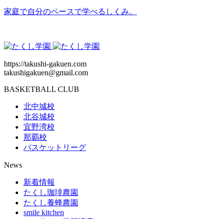
家庭で自分のペースで学べるしくみ。
https://takushi-gakuen.com
takushigakuen@gmail.com
BASKETBALL CLUB
北中城校
北谷城校
宜野湾校
那覇校
バスケットリーグ
News
新着情報
たくし珈琲農園
たくし養蜂農園
smile kitchen