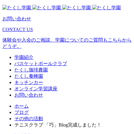
お問い合わせ
CONTACT US
体験会や入会のご相談、学園についてのご質問もこちらから
どうぞ。
学園紹介
バスケットボールクラブ
たくし珈琲農園
たくし養蜂園
キッチンカー
オンライン学習講座
お問い合わせ
ホーム
ブログ
その他の活動
テニスクラブ 「巧」Blog完成しました！