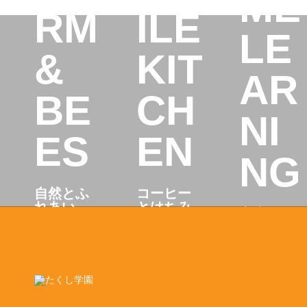
ME
RM
ILE
LE
&
KIT
AR
BE
CH
NI
ES
EN
NG
自然とふ
コーヒー
れあい、
とはちみ
家庭で自
育てるよ
つの恵み
分のペー
ろこびを
をお届
スで学べ
学ぶ。
け。
るしく
み。