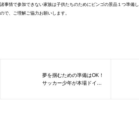
諸事情で参加できない家族は子供たちのためにビンゴの景品１つ準備し
ので、ご理解ご協力お願いします。
夢を掴むための準備はOK！
サッカー少年が本場ドイツ
へ！！たくし学園１期生が
夢にチャレンジ
HO
FA
SM